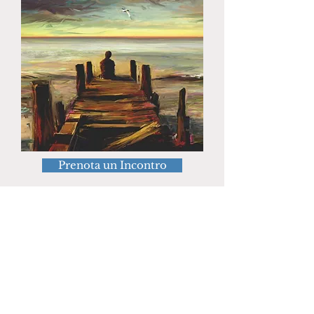
Prenota un Incontro
«La prima sessione
è sempre gratuita»
Claudio K. Gallone
Tel:
334 95 22 3 22
Email:
analisi.gallone@gmail.com
Roma -
Piazza Mincio, 4
Milano -
Via Venti
Settembre, 17