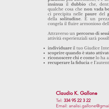
insinua
il
dubbio
che, dentr
qualche cosa che
non vada b
ci precipita nelle
paure
del
della
solitudine
. È un prezz
congela il fluire armonioso dell
Attraverso un
percorso di sess
attività esperienziali sarà possib
individuare
il tuo Giudice Inte
scoprire quando è stato attiva
riconoscere chi e come
lo ha 
recuperare la fiducia
e
l
’autent
Claudio K. Gallone
Tel:
334 95 22 3 22
Email:
analisi.gallone@gma