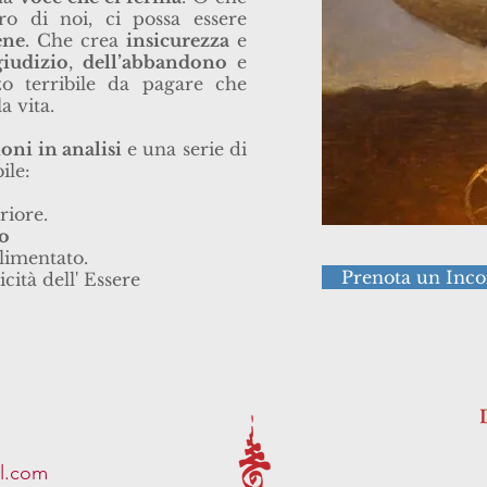
o di noi, ci possa essere
ene
. Che crea
insicurezza
e
giudizio
,
dell’abbandono
e
o terribile da pagare che
a vita.
ioni in analisi
e una serie di
ile:
riore.
to
alimentato.
Prenota un Inco
icità dell' Essere
il.com