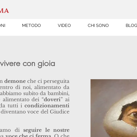
ONI
METODO
VIDEO
CHI SONO
BLO
vivere con gioia
un
demone
che ci perseguita
dentro di noi, alimentato da
abbiamo subito da bambini,
è alimentato dei “
doveri
” ai
da tutti i
condizionamenti
diventano voce del Giudice
tiamo di
seguire le nostre
una
voce che ci ferma
. O che