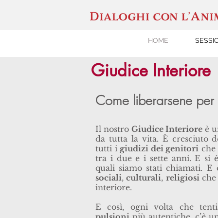
HOME
SESSI
Giudice Interiore
Come liberarsene per 
Il nostro
Giudice Interiore
è 
da tutta la vita. È cresciuto 
tutti i
giudizi dei genitori
che 
tra i due e i sette anni. E si 
quali siamo stati chiamati. E 
sociali
,
culturali
,
religiosi
che 
interiore.
E così, ogni volta che ten
pulsioni
più autentiche, c’è 